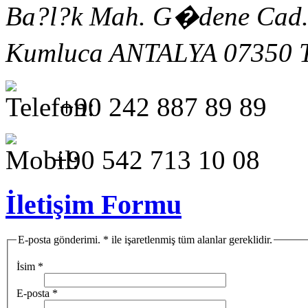
Ba?l?k Mah. G�dene Cad
Kumluca
ANTALYA
07350
+90 242 887 89 89
+90 542 713 10 08
İletişim Formu
E-posta gönderimi. * ile işaretlenmiş tüm alanlar gereklidir.
İsim
*
E-posta
*