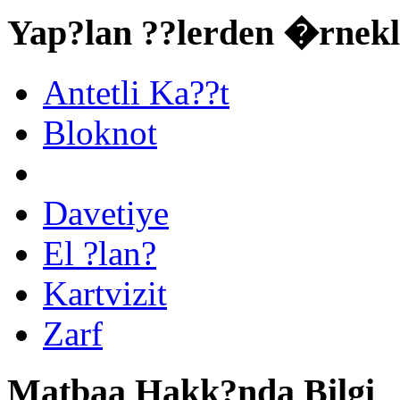
Yap?lan ??lerden �rnekl
Antetli Ka??t
Bloknot
Davetiye
El ?lan?
Kartvizit
Zarf
Matbaa Hakk?nda Bilgi