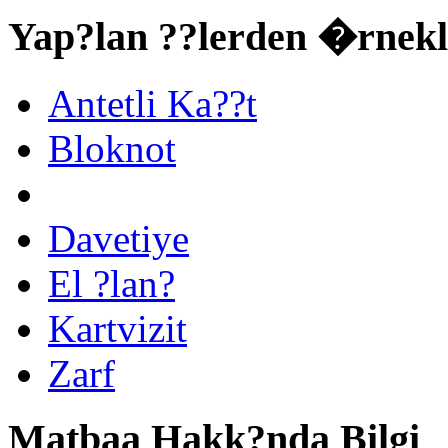
Yap?lan ??lerden �rnekl
Antetli Ka??t
Bloknot
Davetiye
El ?lan?
Kartvizit
Zarf
Matbaa Hakk?nda Bilgi