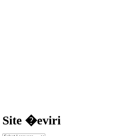
Site �eviri