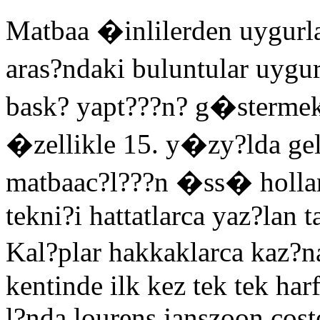
Matbaa �inlilerden uygurl
aras?ndaki buluntular uygu
bask? yapt???n? g�stermek
�zellikle 15. y�zy?lda ge
matbaac?l???n �ss� hollan
tekni?i hattatlarca yaz?lan 
Kal?plar hakkaklarca kaz?n
kentinde ilk kez tek tek ha
l?nda lourens janszoon cost