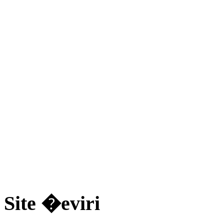
Site �eviri