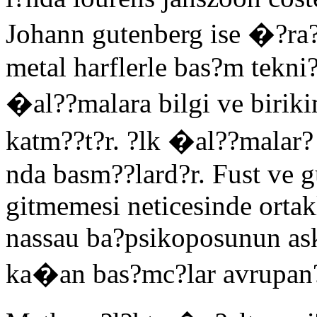
Johann gutenberg ise �?ra??
metal harflerle bas?m tekni
�al??malara bilgi ve birikim
katm??t?r. ?lk �al??malar? 
nda basm??lard?r. Fust ve g
gitmemesi neticesinde ortak
nassau ba?psikoposunun ask
ka�an bas?mc?lar avrupan?