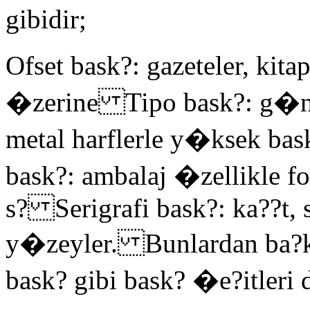
gibidir;
Ofset bask?: gazeteler, kita
�zerine Tipo bask?: g�n�
metal harflerle y�ksek bas
bask?: ambalaj �zellikle f
s? Serigrafi bask?: ka??t, s
y�zeyler. Bunlardan ba?k
bask? gibi bask? �e?itleri