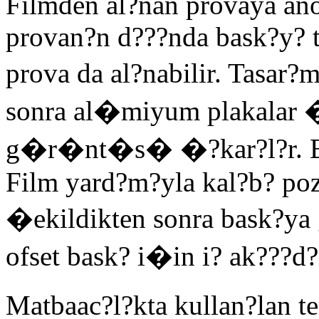
Filmden al?nan provaya an
provan?n d???nda bask?y? ta
prova da al?nabilir. Tasar?
sonra al�miyum plakalar �
g�r�nt�s� �?kar?l?r. Bu,
Film yard?m?yla kal?b? po
�ekildikten sonra bask?ya 
ofset bask? i�in i? ak???d?
Matbaac?l?kta kullan?lan t