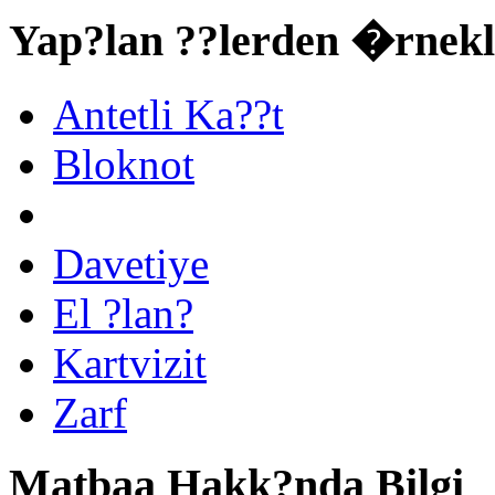
Yap?lan ??lerden �rnekl
Antetli Ka??t
Bloknot
Davetiye
El ?lan?
Kartvizit
Zarf
Matbaa Hakk?nda Bilgi