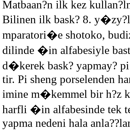
Matbaan?n ilk kez kullan?l
Bilinen ilk bask? 8. y�zy?
mparatori�e shotoko, budiz
dilinde �in alfabesiyle bast
d�kerek bask? yapmay? pi 
tir. Pi sheng porselenden h
imine m�kemmel bir h?z k
harfli �in alfabesinde tek t
yapma nedeni hala anla??la