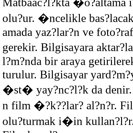
Matbaac?l?kta �o?altama 
olu?ur. �ncelikle bas?lacak
amada yaz?lar?n ve foto?raf
gerekir. Bilgisayara aktar?
l?m?nda bir araya getiriler
turulur. Bilgisayar yard?m?
�st� yay?nc?l?k da denir.
n film �?k??lar? al?n?r. Fi
olu?turmak i�in kullan?l?r.