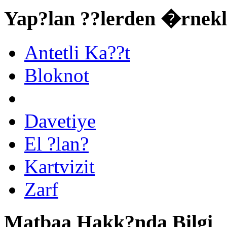
Yap?lan ??lerden �rnekl
Antetli Ka??t
Bloknot
Davetiye
El ?lan?
Kartvizit
Zarf
Matbaa Hakk?nda Bilgi