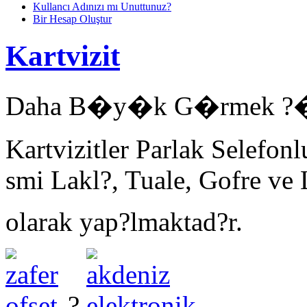
Kullancı Adınızı mı Unuttunuz?
Bir Hesap Oluştur
Kartvizit
Daha B�y�k G�rmek ?�in
Kartvizitler Parlak Selefon
smi Lakl?, Tuale, Gofre ve 
olarak yap?lmaktad?r.
?